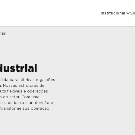
Institucional
So
rial
Sobre a Cassol P
Se
Conheça Nossa Hi
El
Nossas Fábricas
Tecnologias
Certificados de Q
ustrial
Prêmios
ida para fábricas e galpões
ia. Nossas estruturas de
uts flexíveis e operações
as do setor. Com uma
veis, de baixa manutenção e
e transforme sua operação