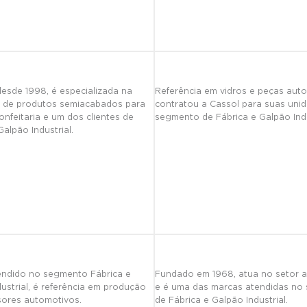
desde 1998, é especializada na
Referência em vidros e peças auto
o de produtos semiacabados para
contratou a Cassol para suas uni
onfeitaria e um dos clientes de
segmento de Fábrica e Galpão Indu
Galpão Industrial.
tendido no segmento Fábrica e
Fundado em 1968, atua no setor al
ustrial, é referência em produção
e é uma das marcas atendidas no
sores automotivos.
de Fábrica e Galpão Industrial.