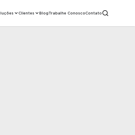
luções
Clientes
Blog
Trabalhe Conosco
Contato
ré-Fabricados
gmentos de Obras
Obras Concluídas
stória
ementos Estruturais
Marcas Atendidas
Depoimentos
ualidade