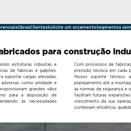
erenciais
Obras
Clientes
Solicite um orçamento
Segmentos sem
abricados para construção indu
endo estruturas robustas e
Com processos de fabricaçã
cas de fábricas e galpões.
precisão técnica em cada p
a suportar cargas elevadas,
Nosso suporte técnico 
es adversas, como umidade e
planejamento até a montage
 proporcionam grandes vãos
às normas de segurança e 
erno para a disposição de
facilitam futuras expansõe
atendendo às necessidades
crescimento da sua opera
combinam eficiência, qualid