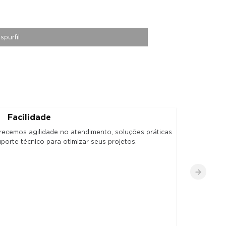
spurfil
Despurfil
Facilidade
Enge
recemos agilidade no atendimento, soluções práticas
Nossa equipe
uporte técnico para otimizar seus projetos.
modelagem 3
eficiência.