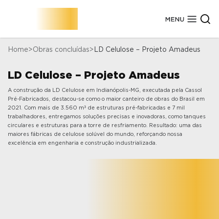
Home
Obras concluídas
LD Celulose – Projeto Amadeus
Sobre a Cassol Pré-Fabricados
LD Celulose – Projeto Amadeus
Conheça Nossa História
Segmentos de Obras
Nossas Fábricas
A construção da LD Celulose em Indianópolis-MG, executada pela Cassol
Elementos Estruturais
Obras Concluídas
Tecnologias
Pré-Fabricados, destacou-se como o maior canteiro de obras do Brasil em
Marcas Atendidas
2021. Com mais de 3.560 m³ de estruturas pré-fabricadas e 7 mil
Certificados de Qualidade
Depoimentos
trabalhadores, entregamos soluções precisas e inovadoras, como tanques
Prêmios
circulares e estruturas para a torre de resfriamento. Resultado: uma das
maiores fábricas de celulose solúvel do mundo, reforçando nossa
excelência em engenharia e construção industrializada.