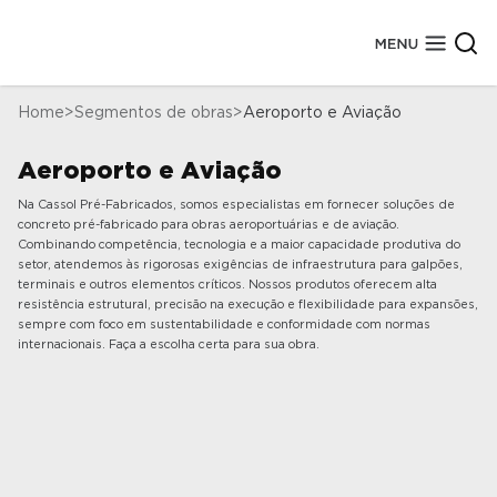
Home
Segmentos de obras
Aeroporto e Aviação
Sobre a Cassol Pré-Fabricados
Aeroporto e Aviação
Conheça Nossa História
Segmentos de Obras
Nossas Fábricas
Na Cassol Pré-Fabricados, somos especialistas em fornecer soluções de
Elementos Estruturais
Obras Concluídas
Tecnologias
concreto pré-fabricado para obras aeroportuárias e de aviação.
Marcas Atendidas
Combinando competência, tecnologia e a maior capacidade produtiva do
Certificados de Qualidade
Depoimentos
setor, atendemos às rigorosas exigências de infraestrutura para galpões,
Prêmios
terminais e outros elementos críticos. Nossos produtos oferecem alta
resistência estrutural, precisão na execução e flexibilidade para expansões,
sempre com foco em sustentabilidade e conformidade com normas
internacionais. Faça a escolha certa para sua obra.