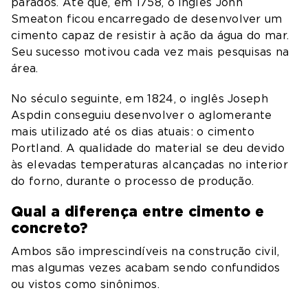
parados. Até que, em 1758, o
i
nglês John
Smeaton ficou encarregado de desenvolver um
cimento capaz de resistir à ação da água do mar.
Seu sucesso motivou
cada vez
mais pesquisas na
área.
N
o século seguinte, em 1824, o inglês Joseph
Aspdin
conseguiu desenvolver
o
aglomerante
mais utilizado até os dias atuais
:
o cimento
Portland. A qualidade do material se deu
devido
às elevadas
temperaturas
alcançadas no interior
do
forno, durante
o processo de
produção.
Qual a diferença entre cimento e
concreto?
Ambos são imprescindíveis na construção civil,
mas algumas vezes acabam sendo confundidos
ou vistos como sinônimos.