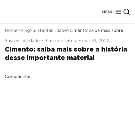
Home
Blog
Sustentabilidade
Cimento: saiba mais sobre a história desse importante material
Sustentabilidade • 3 min. de leitura • mar. 31, 2022
Sobre a Cassol Pré-Fabricados
Cimento: saiba mais sobre a história
Conheça Nossa História
Segmentos de Obras
Nossas Fábricas
Elementos Estruturais
desse importante material
Obras Concluídas
Tecnologias
Marcas Atendidas
Certificados de Qualidade
Depoimentos
Prêmios
Compartilhe: