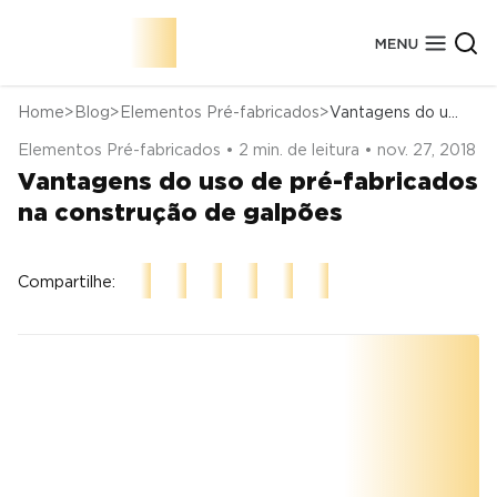
Home
Blog
Elementos Pré-fabricados
Vantagens do uso de pré-fabricados na construção de galpões
Elementos Pré-fabricados • 2 min. de leitura • nov. 27, 2018
Sobre a Cassol Pré-Fabricados
Vantagens do uso de pré-fabricados
Conheça Nossa História
Segmentos de Obras
Nossas Fábricas
Elementos Estruturais
na construção de galpões
Obras Concluídas
Tecnologias
Marcas Atendidas
Certificados de Qualidade
Depoimentos
Prêmios
Compartilhe: