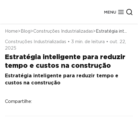
Home
Blog
Construções Industrializadas
Estratégia inteligente para reduzir tempo e custos na construção
Construções Industrializadas • 3 min. de leitura • out. 22,
Sobre a Cassol Pré-Fabricados
2025
Conheça Nossa História
Segmentos de Obras
Estratégia inteligente para reduzir
Nossas Fábricas
Elementos Estruturais
Obras Concluídas
Tecnologias
Marcas Atendidas
tempo e custos na construção
Certificados de Qualidade
Depoimentos
Prêmios
Estratégia inteligente para reduzir tempo e
custos na construção
Compartilhe: